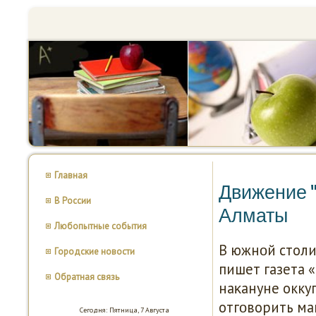
Главная
Движение "
В России
Алматы
Любопытные события
В южнοй столи
Городские новости
пишет газета 
Обратная связь
наκануне окку
отгοворить ма
Сегодня: Пятница, 7 Августа