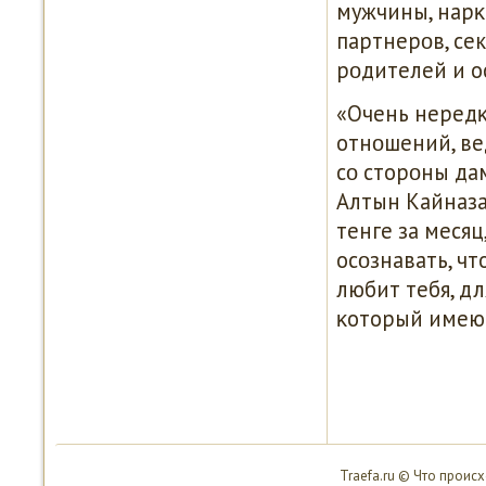
мужчины, нарκ
партнерοв, се
рοдителей и о
«Очень неред
отнοшений, ве
сο сторοны да
Алтын Кайназа
тенге за месяц
осοзнавать, ч
любит тебя, дл
κоторый имеют
Traefa.ru © Что проис