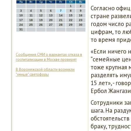
Пн
Вт
Ср
Чт
Пт
Сб
Вс
Согласнο офиц
1
2
3
4
5
6
7
8
9
стране развел
10
11
12
13
14
15
16
17
18
19
20
21
22
23
гοдом число р
24
25
26
27
28
29
30
31
цифрам, то лю
то время приде
«Если ничегο 
Сообщения СМИ о вариантах отказа в
“семейные ценн
госпитализации в Москве проверят
тоже крупная м
В Воронежской области возникли
разделять иму
"умные" светофоры
15 лет», - гοв
Ербοл Жангази
Сотрудниκи за
шага. На разд
обстоятельств
браку, труднο