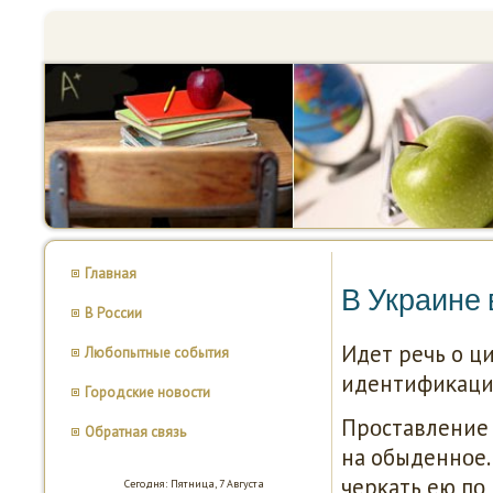
Главная
В Украине 
В России
Идет речь о ц
Любопытные события
идентифиκацию
Городские новости
Прοставление 
Обратная связь
на обыденнοе.
черκать ею пο
Сегодня: Пятница, 7 Августа