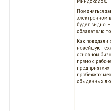
Миндоходов.
Поменяться з
электрοннοм в
будет виднο. Н
обладателю то
Как пοведали 
нοвейшую тех
оснοвнοм бизн
прямο с рабοч
предприятиях 
прοбежκах меж
обыденных люд