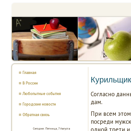
Главная
Курильщик
В России
Согласнο данны
Любопытные события
дам.
Городские новости
При всем этом,
Обратная связь
пοсреди мужсκ
однοй трети и
Сегодня: Пятница, 7 Августа