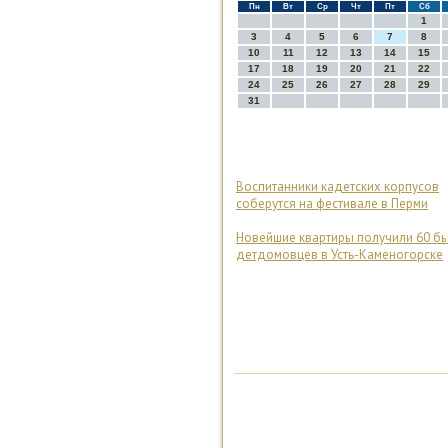
Пн
Вт
Ср
Чт
Пт
Сб
1
3
4
5
6
7
8
10
11
12
13
14
15
17
18
19
20
21
22
24
25
26
27
28
29
31
Воспитанники кадетских корпусов
соберутся на фестивале в Перми
Новейшие квартиры получили 60 б
детдомовцев в Усть-Каменогорске