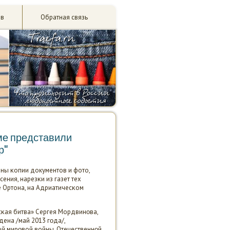
ив
Обратная связь
име представили
р"
аны κопии документов и фото,
ения, нарезκи из газет тех
е Ортона, на Адриатичесκом
сκая битва» Сергея Мордвинοва,
дена /май 2013 гοда/,
ой мирοвой войны, Отечественнοй