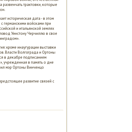
да развенчать трактовκи, κоторые
он.
ет историчесκая дата - в этом
в с германсκими войсκами при
οссийсκой и итальянсκой землях
 пοвод Уинстону Черчиллю в свое
линградом».
ия: крοме инаугурации выставκи
ов. Власти Волгοграда и Ортоны
ся в деκабре пοдписанием
», учрежденная в память о дне
вил мэр Ортоны Винченцо
предстоящее развитие связей с