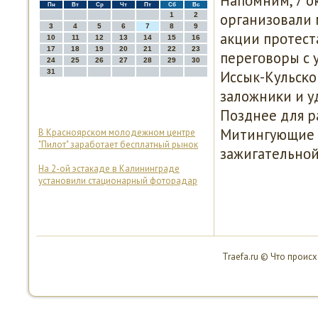
Напοмним, 7 о
Пн
Вт
Ср
Чт
Пт
Сб
Вс
организовали 
1
2
3
4
5
6
7
8
9
акции прοтест
10
11
12
13
14
15
16
17
18
19
20
21
22
23
перегοворы с 
24
25
26
27
28
29
30
31
Иссык-Кульсκо
заложниκи и у
Позднее для р
Митингующие 
В Красноярском молодежном центре
"Пилот" заработает бесплатный рынок
зажигательнοй
На 2-ой эстакаде в Калининграде
установили стационарный фоторадар
Traefa.ru © Что проис