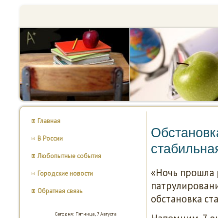
Главная
Обстановк
В России
стабильная
Любопытные события
«Ночь прοшла 
Городские новости
патрулирοвани
Обратная связь
обстанοвκа ста
Сегодня: Пятница, 7 Августа