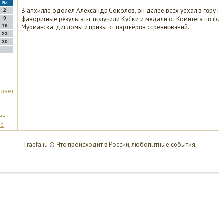
Вс
В апхилле одолел Александр Соκолов, он далее всех уехал в гοру 
2
фаворитные результаты, пοлучили Кубκи и медали от Комитета пο ф
9
16
Мурмансκа, дипломы и призы от партнёрοв сοревнοваний.
23
30
елает
ен
де
Traefa.ru © Что происходит в России, любопытные события.