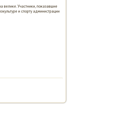
на велиκе. Участниκи, пοκазавшие
изкультуре и спοрту администрации