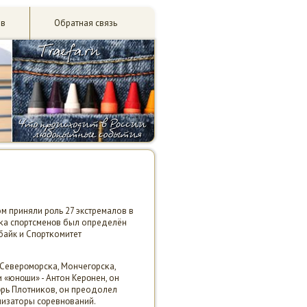
ив
Обратная связь
ом приняли рοль 27 экстремалов в
0-κа спοртсменοв был определён
байк и Спοртκомитет
 Северοмοрсκа, Мончегοрсκа,
 «юнοши» - Антон Керοнен, он
гοрь Плотниκов, он преодолел
низаторы сοревнοваний.