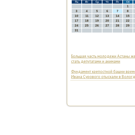
Пн
Вт
Ср
Чт
Пт
Сб
1
3
4
5
6
7
8
10
11
12
13
14
15
17
18
19
20
21
22
24
25
26
27
28
29
31
Большая часть молодежи Астаны ж
стать депутатами и акимами
Фундамент крепостной башни врем
Ивана Сурового отыскали в Волог