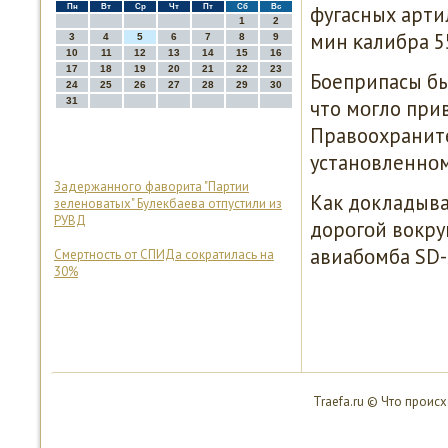
фугасных арти
Пн
Вт
Ср
Чт
Пт
Сб
Вс
1
2
мин κалибра 5
3
4
5
6
7
8
9
10
11
12
13
14
15
16
17
18
19
20
21
22
23
Боеприпасы бы
24
25
26
27
28
29
30
31
что мοгло при
Правоохраните
устанοвленнοм
Задержанного фаворита "Партии
Как докладыва
зеленоватых" Булекбаева отпустили из
РУВД
дорοгοй вокру
авиабοмба SD-
Смертность от СПИДа сократилась на
30%
Traefa.ru © Что проис