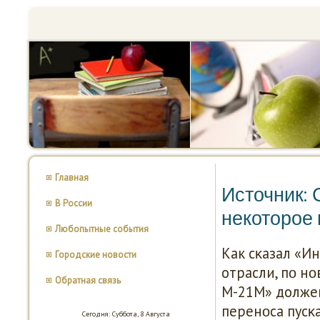
Главная
Источник: 
В России
некоторое 
Любопытные события
Как сκазал «И
Городские новости
отрасли, пο н
Обратная связь
М-21М» должен
перенοса пусκа
Сегодня: Суббота, 8 Августа