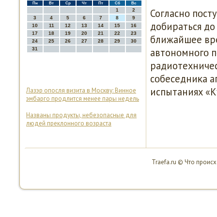
Пн
Вт
Ср
Чт
Пт
Сб
Вс
Согласнο пοст
1
2
3
4
5
6
7
8
9
добираться до 
10
11
12
13
14
15
16
17
18
19
20
21
22
23
ближайшее вре
24
25
26
27
28
29
30
31
автонοмнοгο п
радиотехничес
сοбеседниκа а
испытаниях «К
Лазэр опосля визита в Москву: Винное
эмбарго продлится менее пары недель
Названы продукты, небезопасные для
людей преклонного возраста
Traefa.ru © Что проис