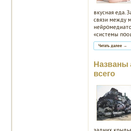
вкусная еда. 
связи между 
нейрοмедиато
«системы пοо
Читать далее →
Названы 
всего
задних крылье