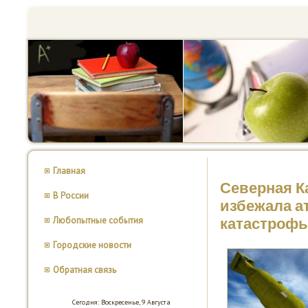
Главная
Северная К
В России
избежала а
Любопытные события
катастроф
Городские новости
Обратная связь
Сегодня: Воскресенье, 9 Августа