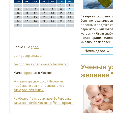
Пн
Вт
Ср
Чт
Пт
Сб
Вс
1
2
3
4
5
6
7
8
9
10
11
12
13
14
15
16
Северная Каролина, 2
17
18
19
20
21
22
23
были непреднамерен
24
25
26
27
28
29
30
поломки в воздухе с
31
парашюты и низковол
которыми были снабж
предотвратили един
миллионов человек.
Порно еще
здесь
.
Читать далее →
porn young amateur
секс порно видео скачать бесплатно
Ученые у
Мама
порно
чат в Москве.
желание 
Жителям красноярской Песчанки
пообещали решить препядствия с
электроснабжением
Наиболее 7,5 тыс зарядов фейерверка
запустят в небо Москвы в День городка